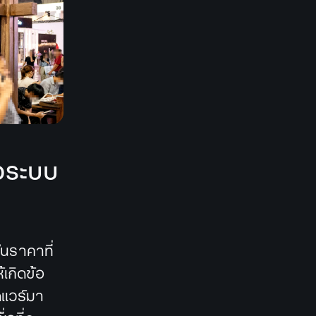
จอระบบ
นราคาที่
้เกิดข้อ
ดแวร์มา