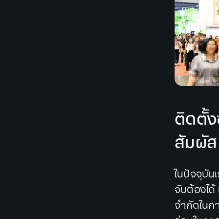
ติดตั้
สัมผัส
ในปัจจุบั
จับต้องได้
จำกัดในกา