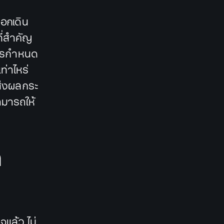
อกเดิน
ี่สำคัญ
วรกำหนด
ท่าไหร่
ส่งผลกระ
มารถให้
ด
จแล้ว ไม่