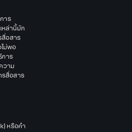
างการ
หล่านี้มัก
รสื่อสาร
จไม่พอ
ธีการ
ำความ
ารสื่อสาร
ck) หรือคำ