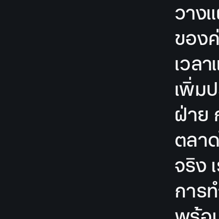
วางแผ
ของค่
เวลา
เพิ่
ฝ่าย 
ตลาดไ
จริง 
การท
พร้อ