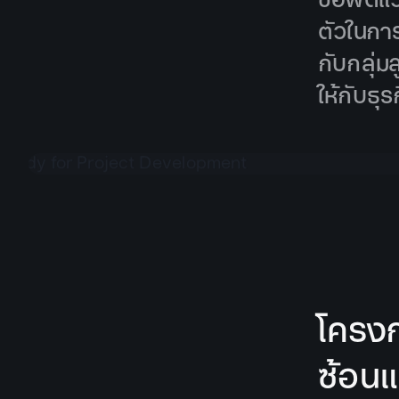
ตัวในกา
กับกลุ่
ให้กับธุร
โครงก
ซ้อน