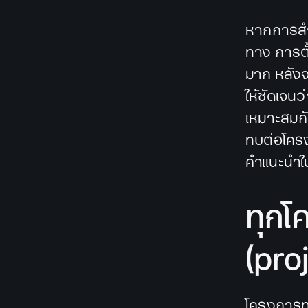
หากการสำ
ทาง การต
มาก หลังจ
ให้ชัดเจน
เหมาะสมกั
ทบต่อโคร
คำแนะนำในส
ทุกโ
(pro
โครงการทุก