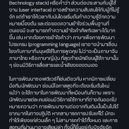
(technology stack) หรือคำว่า ส่วนต่อประสานกับผู้ใช้
งาน (user interface) อาจสร้างความสับสนให้กับผู้ที่ไม่รู้
จัก แต่ถ้าเราให้เวลากับมันโดยเริ่มต้นทำความรู้จักความ
หมายเบื้องต้น และต่อยอดความเข้าใจร่วมพื้นฐานที่
ตนเองมี จะสามารถทำความเข้าใจคำศัพท์เฉพาะได้มาก
ขึ้น เช่น หากต้องการเข้าใจคำว่า ภาษาเพื่อการพัฒนา
โปรแกรม (programming language) เราอาจนำมาเชื่อม
โยงกับภาษาที่มนุษย์ใช้ในการพูดคุย ไม่ว่าจะเป็นภาษาจีน
ภาษาไทย หรือภาษาญี่ปุ่น ที่สุดท้ายนักเขียนผู้ใช้ภาษานั้น
ๆ ย่อมมีวิธีการสื่อสารและน้ำเสียงของตนเอง
ในการพัฒนาซอฟต์แวร์ก็เช่นเดียวกัน หากมีการเปลี่ยน
มือทีมนักพัฒนา ย่อมมีโอกาสสูงที่จะต้องเริ่มต้นใหม่
แม้ว่า จะใช้ภาษาในการพัฒนาที่เหมือนกันก็ตาม เพราะ
นักพัฒนาแต่ละคนย่อมมีวิธีการใช้ภาษาที่ต่างกันออกไป
หมายความว่า การพัฒนางานต่อจากทีมเดิมนั้นเป็นไปได้
ยากมากในทางปฎิบัติ หากสามารถการปรับแก้ได้ มักจะ
ทำได้เพียงแค่ส่วนเล็ก ๆ ไม่สามารถทำได้ทั้งหมด และการ
ลงทุนที่ผ่านมาอาจเสียเปล่า ทั้งนี้ก็ขึ้นอยู่กับปัจจัยอีก