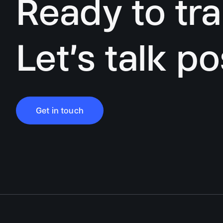
Ready to tr
Let’s talk pos
Get in touch