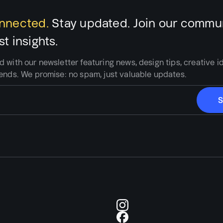
onnected.
Stay updated.
Join our commu
st insights.
d with our newsletter featuring news, design tips, creative i
rends.
We promise:
no spam, just valuable updates.
Brand Identity
Campaign
Digital Experiences
Editorial Design