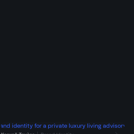
นทุกจุดสัมผัสของแบรนด์