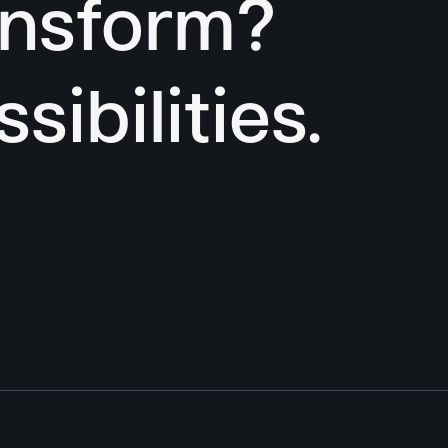
ansform?
sibilities.